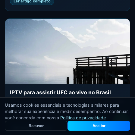
Ler artigo completo
IPTV para assistir UFC ao vivo no Brasil
IPTV para assistir UFC ao vivo no Brasil: guia atualizado
Usamos cookies essenciais e tecnologias similares para
de 2026 sobre iptv ufc ao vivo, configuração real,
melhorar sua experiência e medir desempenho. Ao continuar,
estabilidade, requisitos e dicas práticas p...
você concorda com nossa
Política de privacidade
.
Recusar
Aceitar
Ler artigo completo