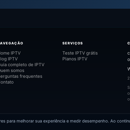
NAVEGAÇÃO
SERVIÇOS
ome IPTV
Teste IPTV grátis
c
log IPTV
Planos IPTV
o
uia completo de IPTV
W
Quem somos
erguntas frequentes
2
ontato
S
c
c
ares para melhorar sua experiência e medir desempenho. Ao conti
© 2026 academiatech IPTV. Todos os direitos reservados.