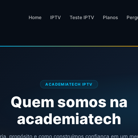
Home
IPTV
Teste IPTV
Planos
Perg
ACADEMIATECH IPTV
Quem somos na
academiatech
ória, propósito e como construímos confiança em um me