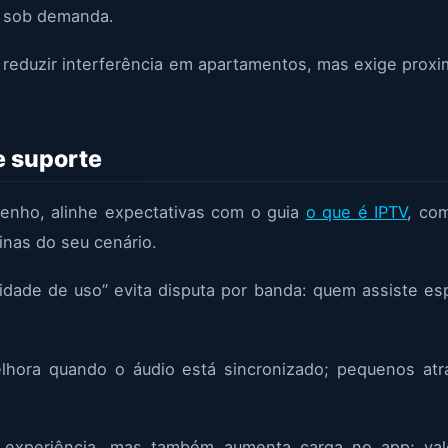
o sob demanda.
reduzir interferência em apartamentos, mas exige proxi
e suporte
enho, alinhe expectativas com o guia
o que é IPTV
, co
inas do seu cenário.
ioridade de uso” evita disputa por banda: quem assiste e
elhora quando o áudio está sincronizado; pequenos at
experiência, mas também aumenta carga no app; vale