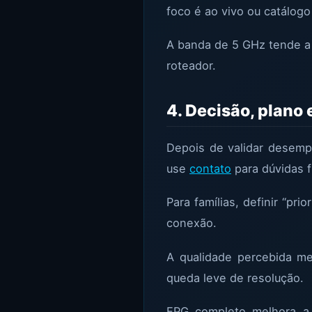
foco é ao vivo ou catálog
A banda de 5 GHz tende a 
roteador.
4. Decisão, plano 
Depois de validar desemp
use
contato
para dúvidas f
Para famílias, definir “pr
conexão.
A qualidade percebida m
queda leve de resolução.
EPG completo melhora a 