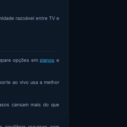
midade razoável entre TV e
mpare opções em
planos
e
sporte ao vivo usa a melhor
rasos cansam mais do que
 equilibrar recursos com