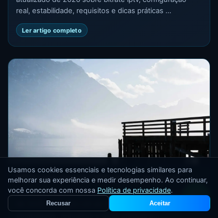
real, estabilidade, requisitos e dicas práticas ...
Ler artigo completo
Usamos cookies essenciais e tecnologias similares para
IPTV para assistir UFC ao vivo no Brasil
melhorar sua experiência e medir desempenho. Ao continuar,
você concorda com nossa
Política de privacidade
.
IPTV para assistir UFC ao vivo no Brasil: guia atualizado
Recusar
Aceitar
de 2026 sobre iptv ufc ao vivo, configuração real,
estabilidade, requisitos e dicas práticas p...