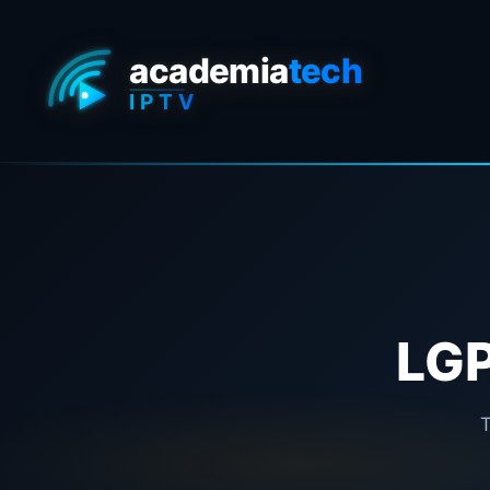
LGP
T