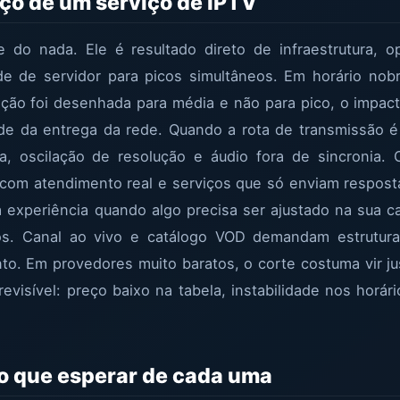
eço de um serviço de IPTV
do nada. Ele é resultado direto de infraestrutura, 
de de servidor para picos simultâneos. Em horário nob
ão foi desenhada para média e não para pico, o impact
de da entrega da rede. Quando a rota de transmissão é
, oscilação de resolução e áudio fora de sincronia. O
 com atendimento real e serviços que só enviam respost
na experiência quando algo precisa ser ajustado na sua c
os. Canal ao vivo e catálogo VOD demandam estruturas
nto. Em provedores muito baratos, o corte costuma vir 
previsível: preço baixo na tabela, instabilidade nos hor
 o que esperar de cada uma