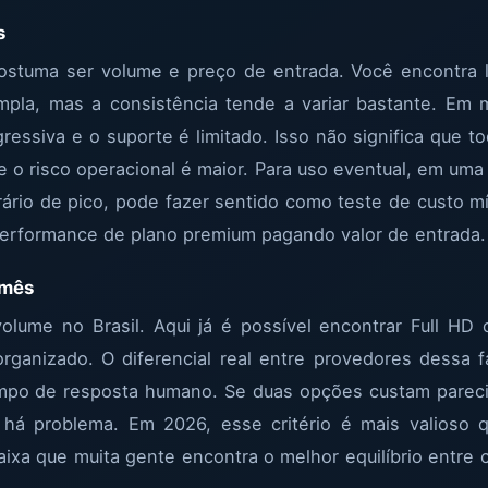
s
costuma ser volume e preço de entrada. Você encontra l
pla, mas a consistência tende a variar bastante. Em m
ressiva e o suporte é limitado. Isso não significa que t
ue o risco operacional é maior. Para uso eventual, em uma
ário de pico, pode fazer sentido como teste de custo 
performance de plano premium pagando valor de entrada.
/mês
olume no Brasil. Aqui já é possível encontrar Full HD
rganizado. O diferencial real entre provedores dessa 
empo de resposta humano. Se duas opções custam pareci
 há problema. Em 2026, esse critério é mais valioso
xa que muita gente encontra o melhor equilíbrio entre c