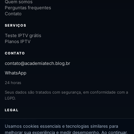
Quem somos
Perguntas frequentes
Contato
SERVIÇOS
Teste IPTV grátis
Planos IPTV
CONTATO
contato@academiatech.blog.br
WhatsApp
24 horas
Seus dados são tratados com segurança, em conformidade com a
LGPD.
LEGAL
Termos de uso
Política de privacidade
Usamos cookies essenciais e tecnologias similares para
LGPD
melhorar sua experiência e medir desempenho. Ao continuar,