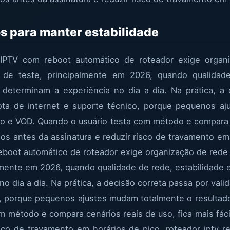
os para manter estabilidade
 IPTV com reboot automático de roteador exige organi
a de teste, principalmente em 2026, quando qualidad
 determinam a experiência no dia a dia. Na prática, a
 rota de internet e suporte técnico, porque pequenos 
vo e VOD. Quando o usuário testa com método e compara c
galos antes da assinatura e reduzir risco de travamento em
eboot automático de roteador exige organização de rede l
almente em 2026, quando qualidade de rede, estabilidade 
 dia a dia. Na prática, a decisão correta passa por valid
o, porque pequenos ajustes mudam totalmente o resultad
 método e compara cenários reais de uso, fica mais fácil
isco de travamento em horários de pico. roteador iptv