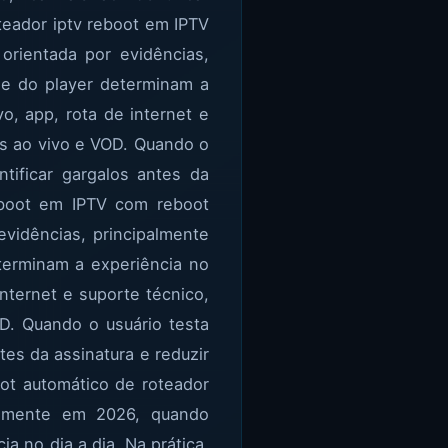
oteador iptv reboot em IPTV
orientada por evidências,
de do player determinam a
vo, app, rota de internet e
s ao vivo e VOD. Quando o
tificar gargalos antes da
reboot em IPTV com reboot
evidências, principalmente
terminam a experiência no
 internet e suporte técnico,
D. Quando o usuário testa
tes da assinatura e reduzir
ot automático de roteador
palmente em 2026, quando
a no dia a dia. Na prática,