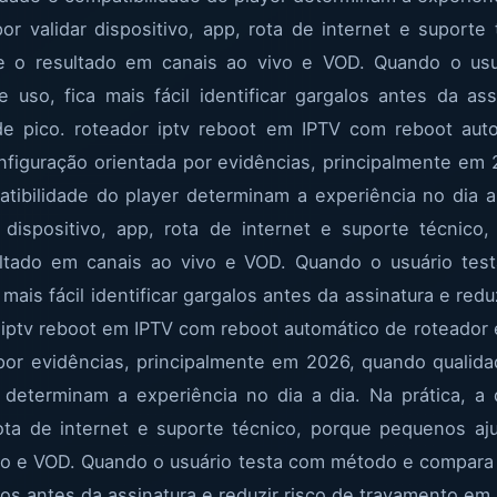
or validar dispositivo, app, rota de internet e suport
e o resultado em canais ao vivo e VOD. Quando o us
 uso, fica mais fácil identificar gargalos antes da ass
e pico. roteador iptv reboot em IPTV com reboot aut
figuração orientada por evidências, principalmente em
atibilidade do player determinam a experiência no dia a 
r dispositivo, app, rota de internet e suporte técnico
ltado em canais ao vivo e VOD. Quando o usuário te
 mais fácil identificar gargalos antes da assinatura e re
r iptv reboot em IPTV com reboot automático de roteador
por evidências, principalmente em 2026, quando qualida
 determinam a experiência no dia a dia. Na prática, a
 rota de internet e suporte técnico, porque pequenos 
vo e VOD. Quando o usuário testa com método e compara c
alos antes da assinatura e reduzir risco de travamento em 