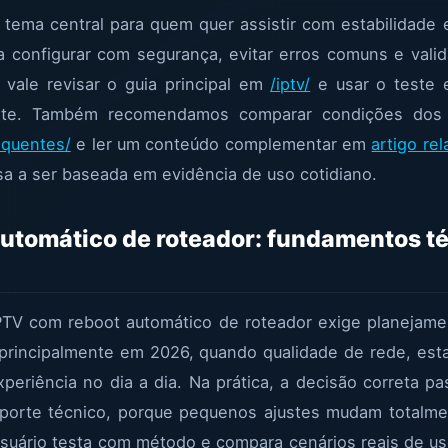
tema central para quem quer assistir com estabilidade 
ara configurar com segurança, evitar erros comuns e val
 vale revisar o guia principal em
/iptv/
e usar o teste
ente. Também recomendamos comparar condições do
equentes/
e ler um conteúdo complementar em
artigo re
sa a ser baseada em evidência de uso cotidiano.
utomático de roteador: fundamentos té
IPTV com reboot automático de roteador exige planejame
 principalmente em 2026, quando qualidade de rede, esta
eriência no dia a dia. Na prática, a decisão correta pas
suporte técnico, porque pequenos ajustes mudam totalme
uário testa com método e compara cenários reais de uso, 