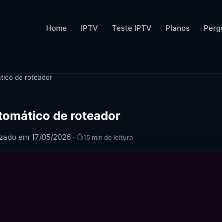
Home
IPTV
Teste IPTV
Planos
Perg
tico de roteador
tomático de roteador
izado em 17/05/2026 ·
⏱
15 min de leitura