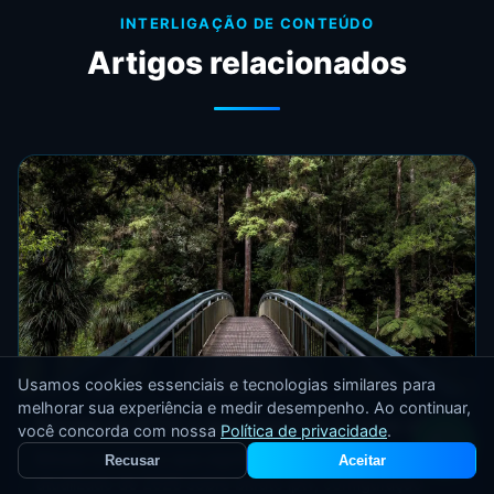
INTERLIGAÇÃO DE CONTEÚDO
Artigos relacionados
Usamos cookies essenciais e tecnologias similares para
melhorar sua experiência e medir desempenho. Ao continuar,
Bitrate no IPTV: o que significa e como afeta
você concorda com nossa
Política de privacidade
.
Bitrate no IPTV: o que significa e como afeta: guia
Recusar
Aceitar
atualizado de 2026 sobre bitrate iptv, configuração