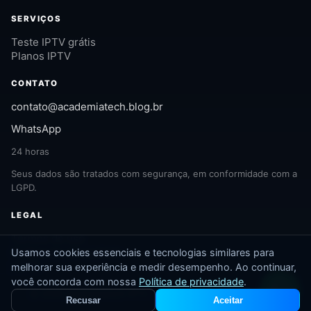
SERVIÇOS
Teste IPTV grátis
Planos IPTV
CONTATO
contato@academiatech.blog.br
WhatsApp
24 horas
Seus dados são tratados com segurança, em conformidade com a
LGPD.
LEGAL
Termos de uso
Política de privacidade
Usamos cookies essenciais e tecnologias similares para
LGPD
melhorar sua experiência e medir desempenho. Ao continuar,
você concorda com nossa
Política de privacidade
.
© 2026 academiatech IPTV. Todos os direitos reservados.
Recusar
Aceitar